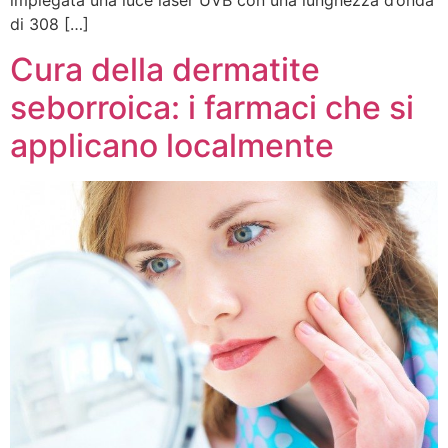
impiegata una luce laser UVB con una lunghezza d’onda
di 308 […]
Cura della dermatite
seborroica: i farmaci che si
applicano localmente