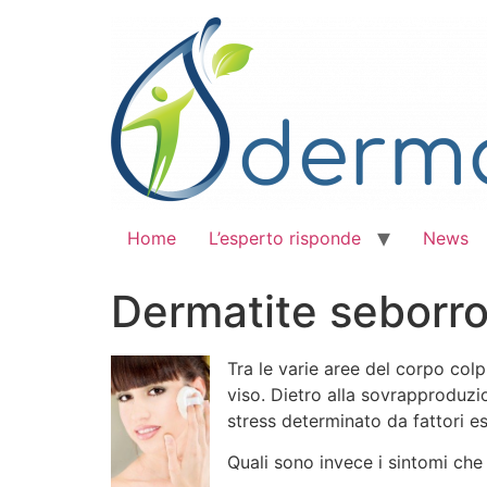
Vai
al
contenuto
Home
L’esperto risponde
News
Dermatite seborro
Tra le varie aree del corpo col
viso. Dietro alla sovrapproduzi
stress determinato da fattori e
Quali sono invece i sintomi che