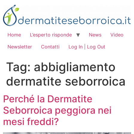
Vai
al
contenuto
Home
L’esperto risponde
News
Video
Newsletter
Contatti
Log In | Log Out
Tag:
abbigliamento
dermatite seborroica
Perché la Dermatite
Seborroica peggiora nei
mesi freddi?